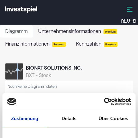
ALV-D
Diagramm
Unternehmensinformationen
Premium
Finanzinformationen
Kennzahlen
Premium
Premium
BIONXT SOLUTIONS INC.
BXT
-
Stock
Noch keine Diagrammdaten
Zustimmung
Details
Über Cookies