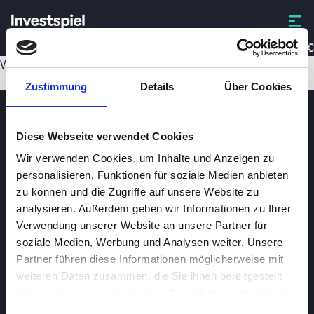
ISS-C
Wird geladen...
Zustimmung
Details
Über Cookies
Diese Webseite verwendet Cookies
Wir verwenden Cookies, um Inhalte und Anzeigen zu
personalisieren, Funktionen für soziale Medien anbieten
zu können und die Zugriffe auf unsere Website zu
analysieren. Außerdem geben wir Informationen zu Ihrer
Investspiel
Verwendung unserer Website an unsere Partner für
Über
Investspiel
soziale Medien, Werbung und Analysen weiter. Unsere
Partner führen diese Informationen möglicherweise mit
Datenschutzerklärung
weiteren Daten zusammen, die Sie ihnen bereitgestellt
About cookies
haben oder die sie im Rahmen Ihrer Nutzung der Dienste
gesammelt haben.