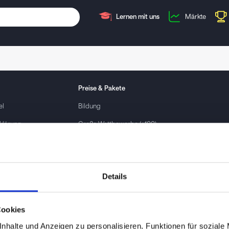
Lernen mit uns
Märkte
Preise & Pakete
el
Bildung
klärung
Große Wettbewerbe (+100)
Unternehmen
ingungen
Privat / Einzelkauf
Details
ontakt
Cookies
nhalte und Anzeigen zu personalisieren, Funktionen für soziale