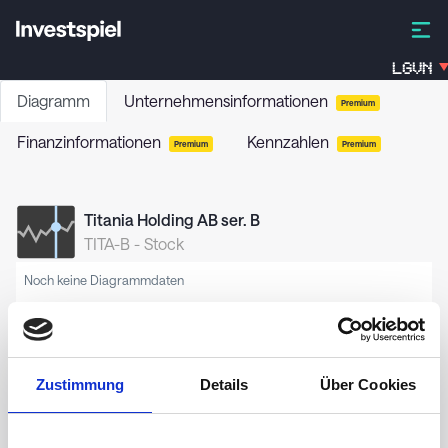
LGVN
Diagramm
Unternehmensinformationen
Premium
Finanzinformationen
Kennzahlen
Premium
Premium
Titania Holding AB ser. B
TITA-B
-
Stock
Noch keine Diagrammdaten
Zustimmung
Details
Über Cookies