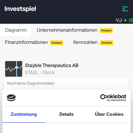
YJ
19
Diagramm
Unternehmensinformationen
Premium
Finanzinformationen
Kennzahlen
Premium
Premium
Stayble Therapeutics AB
STABL
-
Stock
Noch keine Diagrammdaten
Zustimmung
Details
Über Cookies