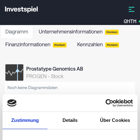
QNTM
Diagramm
Unternehmensinformationen
Premium
Finanzinformationen
Kennzahlen
Premium
Premium
Prostatype Genomics AB
PROGEN
-
Stock
Noch keine Diagrammdaten
Zustimmung
Details
Über Cookies