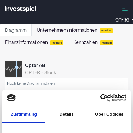
SANIO-
Diagramm
Unternehmensinformationen
Premium
Finanzinformationen
Kennzahlen
Premium
Premium
Opter AB
OPTER
-
Stock
Noch keine Diagrammdaten
Zustimmung
Details
Über Cookies