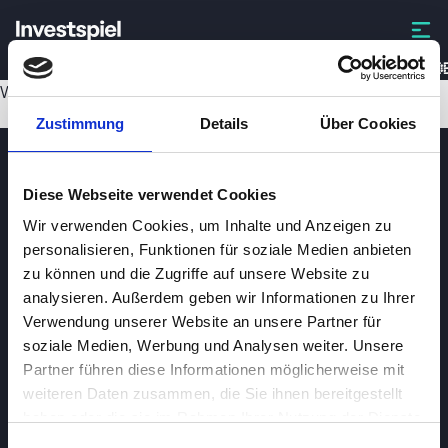
COLO
Wird geladen...
Zustimmung
Details
Über Cookies
Diese Webseite verwendet Cookies
Wir verwenden Cookies, um Inhalte und Anzeigen zu
personalisieren, Funktionen für soziale Medien anbieten
zu können und die Zugriffe auf unsere Website zu
analysieren. Außerdem geben wir Informationen zu Ihrer
Investspiel
Verwendung unserer Website an unsere Partner für
Über
Investspiel
soziale Medien, Werbung und Analysen weiter. Unsere
Partner führen diese Informationen möglicherweise mit
Datenschutzerklärung
weiteren Daten zusammen, die Sie ihnen bereitgestellt
About cookies
haben oder die sie im Rahmen Ihrer Nutzung der Dienste
gesammelt haben.