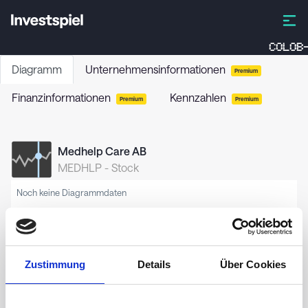
COLOB-
Diagramm
Unternehmensinformationen
Premium
Finanzinformationen
Kennzahlen
Premium
Premium
Medhelp Care AB
MEDHLP
-
Stock
Noch keine Diagrammdaten
Zustimmung
Details
Über Cookies