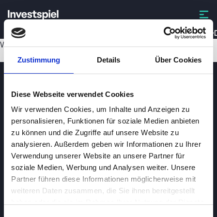
DTG-
Wird geladen...
Zustimmung
Details
Über Cookies
Diese Webseite verwendet Cookies
Wir verwenden Cookies, um Inhalte und Anzeigen zu
personalisieren, Funktionen für soziale Medien anbieten
zu können und die Zugriffe auf unsere Website zu
analysieren. Außerdem geben wir Informationen zu Ihrer
Investspiel
Verwendung unserer Website an unsere Partner für
Über
Investspiel
soziale Medien, Werbung und Analysen weiter. Unsere
Partner führen diese Informationen möglicherweise mit
Datenschutzerklärung
weiteren Daten zusammen, die Sie ihnen bereitgestellt
About cookies
haben oder die sie im Rahmen Ihrer Nutzung der Dienste
gesammelt haben.