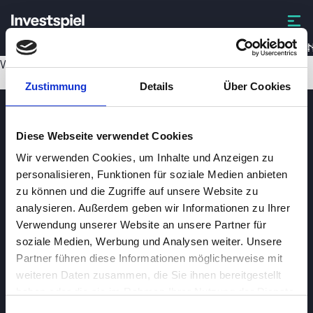
DEMAN
Wird geladen...
Zustimmung
Details
Über Cookies
Diese Webseite verwendet Cookies
Wir verwenden Cookies, um Inhalte und Anzeigen zu
personalisieren, Funktionen für soziale Medien anbieten
zu können und die Zugriffe auf unsere Website zu
analysieren. Außerdem geben wir Informationen zu Ihrer
Investspiel
Verwendung unserer Website an unsere Partner für
Über
Investspiel
soziale Medien, Werbung und Analysen weiter. Unsere
Partner führen diese Informationen möglicherweise mit
Datenschutzerklärung
weiteren Daten zusammen, die Sie ihnen bereitgestellt
About cookies
haben oder die sie im Rahmen Ihrer Nutzung der Dienste
gesammelt haben.