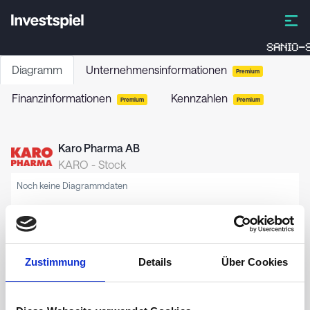
SANIO-S
Diagramm
Unternehmensinformationen
Premium
Finanzinformationen
Kennzahlen
Premium
Premium
Karo Pharma AB
KARO
-
Stock
Noch keine Diagrammdaten
Zustimmung
Details
Über Cookies