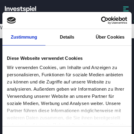
DOCS
Wird geladen...
Zustimmung
Details
Über Cookies
Diese Webseite verwendet Cookies
Wir verwenden Cookies, um Inhalte und Anzeigen zu
personalisieren, Funktionen für soziale Medien anbieten
zu können und die Zugriffe auf unsere Website zu
analysieren. Außerdem geben wir Informationen zu Ihrer
Investspiel
Verwendung unserer Website an unsere Partner für
Über
Investspiel
soziale Medien, Werbung und Analysen weiter. Unsere
Partner führen diese Informationen möglicherweise mit
Datenschutzerklärung
weiteren Daten zusammen, die Sie ihnen bereitgestellt
About cookies
haben oder die sie im Rahmen Ihrer Nutzung der Dienste
gesammelt haben.