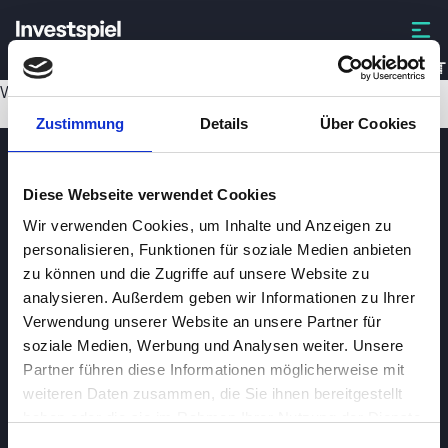
MSFT
Wird geladen...
Zustimmung
Details
Über Cookies
Diese Webseite verwendet Cookies
Wir verwenden Cookies, um Inhalte und Anzeigen zu
personalisieren, Funktionen für soziale Medien anbieten
zu können und die Zugriffe auf unsere Website zu
analysieren. Außerdem geben wir Informationen zu Ihrer
Investspiel
Verwendung unserer Website an unsere Partner für
Über
Investspiel
soziale Medien, Werbung und Analysen weiter. Unsere
Partner führen diese Informationen möglicherweise mit
Datenschutzerklärung
weiteren Daten zusammen, die Sie ihnen bereitgestellt
About cookies
haben oder die sie im Rahmen Ihrer Nutzung der Dienste
gesammelt haben.