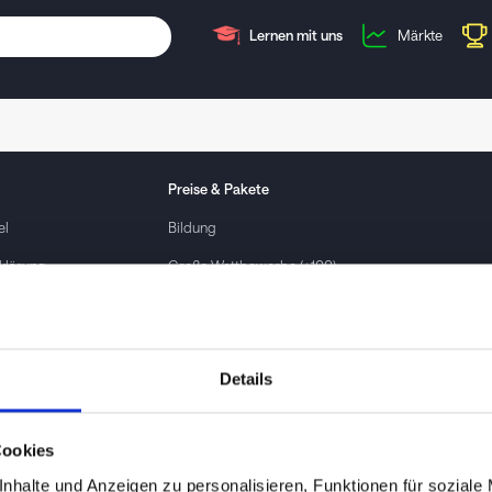
Lernen mit uns
Märkte
Preise & Pakete
el
Bildung
klärung
Große Wettbewerbe (+100)
Unternehmen
ingungen
Privat / Einzelkauf
Details
ontakt
Cookies
nhalte und Anzeigen zu personalisieren, Funktionen für soziale