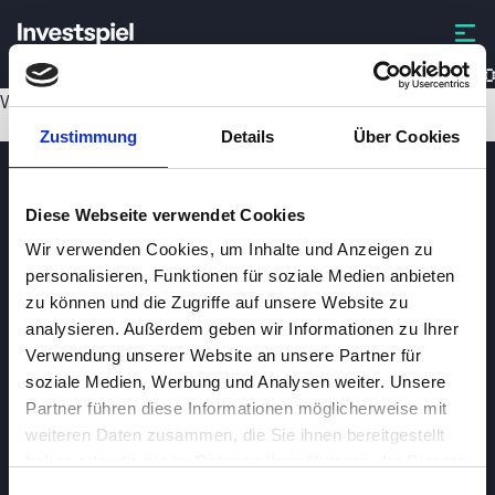
BIOPO
Wird geladen...
Zustimmung
Details
Über Cookies
Diese Webseite verwendet Cookies
Wir verwenden Cookies, um Inhalte und Anzeigen zu
personalisieren, Funktionen für soziale Medien anbieten
zu können und die Zugriffe auf unsere Website zu
analysieren. Außerdem geben wir Informationen zu Ihrer
Investspiel
Verwendung unserer Website an unsere Partner für
Über
Investspiel
soziale Medien, Werbung und Analysen weiter. Unsere
Partner führen diese Informationen möglicherweise mit
Datenschutzerklärung
weiteren Daten zusammen, die Sie ihnen bereitgestellt
About cookies
haben oder die sie im Rahmen Ihrer Nutzung der Dienste
gesammelt haben.