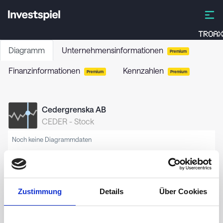
TROAX
Diagramm
Unternehmensinformationen
Premium
Finanzinformationen
Kennzahlen
Premium
Premium
Cedergrenska AB
CEDER
-
Stock
Noch keine Diagrammdaten
Zustimmung
Details
Über Cookies