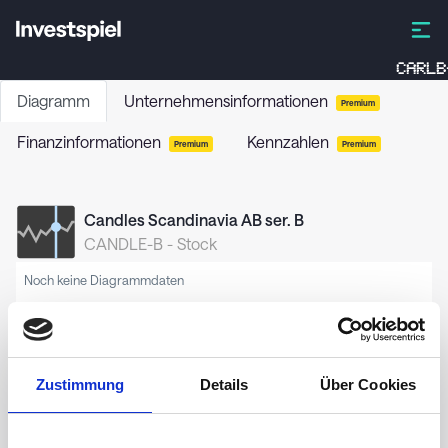
CARLB
Diagramm
Unternehmensinformationen
Premium
Finanzinformationen
Kennzahlen
Premium
Premium
Candles Scandinavia AB ser. B
CANDLE-B
-
Stock
Noch keine Diagrammdaten
Zustimmung
Details
Über Cookies