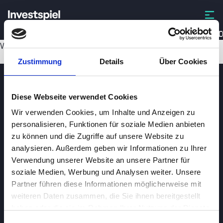
RHM-D
Wird geladen...
Zustimmung
Details
Über Cookies
Diese Webseite verwendet Cookies
Wir verwenden Cookies, um Inhalte und Anzeigen zu
personalisieren, Funktionen für soziale Medien anbieten
zu können und die Zugriffe auf unsere Website zu
analysieren. Außerdem geben wir Informationen zu Ihrer
Investspiel
Verwendung unserer Website an unsere Partner für
Über
Investspiel
soziale Medien, Werbung und Analysen weiter. Unsere
Partner führen diese Informationen möglicherweise mit
Datenschutzerklärung
weiteren Daten zusammen, die Sie ihnen bereitgestellt
About cookies
haben oder die sie im Rahmen Ihrer Nutzung der Dienste
gesammelt haben.