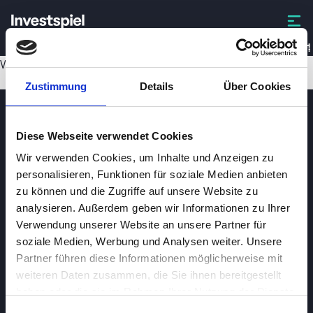
SSRM
Wird geladen...
Zustimmung
Details
Über Cookies
Diese Webseite verwendet Cookies
Wir verwenden Cookies, um Inhalte und Anzeigen zu
personalisieren, Funktionen für soziale Medien anbieten
zu können und die Zugriffe auf unsere Website zu
analysieren. Außerdem geben wir Informationen zu Ihrer
Investspiel
Verwendung unserer Website an unsere Partner für
Über
Investspiel
soziale Medien, Werbung und Analysen weiter. Unsere
Partner führen diese Informationen möglicherweise mit
Datenschutzerklärung
weiteren Daten zusammen, die Sie ihnen bereitgestellt
About cookies
haben oder die sie im Rahmen Ihrer Nutzung der Dienste
gesammelt haben.