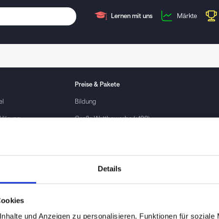
Lernen mit uns
Märkte
Preise & Pakete
el
Bildung
klärung
Große Wettbewerbe (+100)
Unternehmen
ingungen
Privat / Einzelkauf
Details
ontakt
Cookies
nhalte und Anzeigen zu personalisieren, Funktionen für soziale