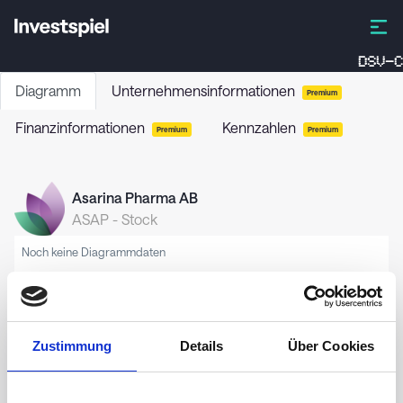
DSV-C
Diagramm
Unternehmensinformationen
Premium
Finanzinformationen
Kennzahlen
Premium
Premium
Asarina Pharma AB
ASAP
-
Stock
Noch keine Diagrammdaten
Zustimmung
Details
Über Cookies