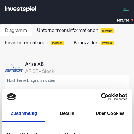
AMZN
Diagramm
Unternehmensinformationen
Premium
Finanzinformationen
Kennzahlen
Premium
Premium
Arise AB
ARISE
-
Stock
Noch keine Diagrammdaten
Zustimmung
Details
Über Cookies