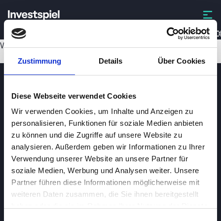
COLO
Wird geladen...
Zustimmung
Details
Über Cookies
Diese Webseite verwendet Cookies
Wir verwenden Cookies, um Inhalte und Anzeigen zu
personalisieren, Funktionen für soziale Medien anbieten
zu können und die Zugriffe auf unsere Website zu
analysieren. Außerdem geben wir Informationen zu Ihrer
Investspiel
Verwendung unserer Website an unsere Partner für
Über
Investspiel
soziale Medien, Werbung und Analysen weiter. Unsere
Partner führen diese Informationen möglicherweise mit
Datenschutzerklärung
weiteren Daten zusammen, die Sie ihnen bereitgestellt
About cookies
haben oder die sie im Rahmen Ihrer Nutzung der Dienste
gesammelt haben.