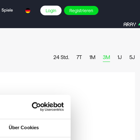
Spiele
Login
Registrieren
ARAY
24 Std.
7T
1M
3M
1J
5J
Über Cookies