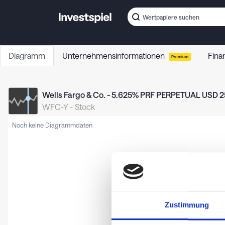
Diagramm
Unternehmensinformationen
Fina
Premium
Wells Fargo & Co. - 5.625% PRF PERPETUAL USD 25 
WFC-Y
-
Stock
Noch keine Diagrammdaten
Zustimmung