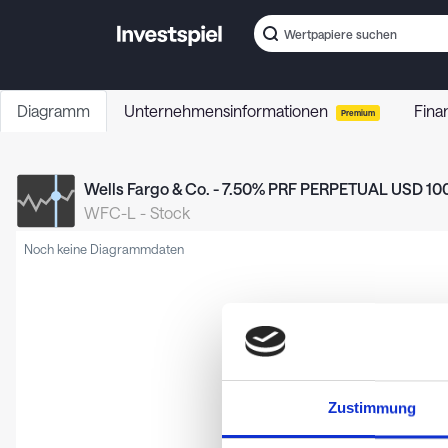
Diagramm
Unternehmensinformationen
Fina
Premium
Wells Fargo & Co. - 7.50% PRF PERPETUAL USD 1000
WFC-L
-
Stock
Noch keine Diagrammdaten
Zustimmung