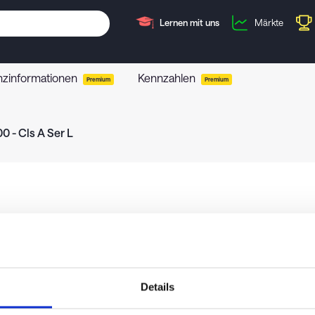
Lernen mit uns
Märkte
nzinformationen
Kennzahlen
Premium
Premium
 - Cls A Ser L
Details