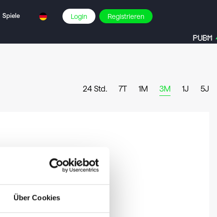
Spiele
Login
Registrieren
PUBM
24 Std.
7T
1M
3M
1J
5J
Über Cookies