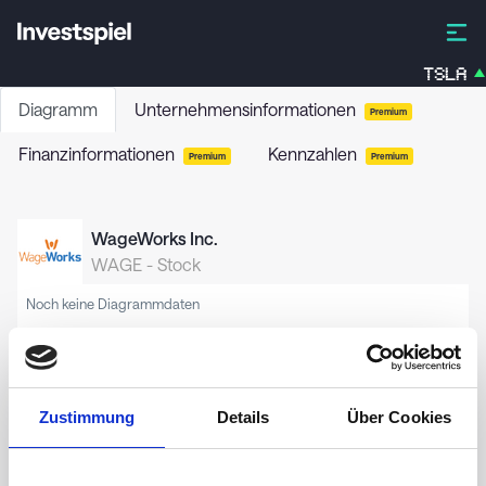
TSLA
Diagramm
Unternehmensinformationen
Premium
Finanzinformationen
Kennzahlen
Premium
Premium
WageWorks Inc.
WAGE
-
Stock
Noch keine Diagrammdaten
Zustimmung
Details
Über Cookies