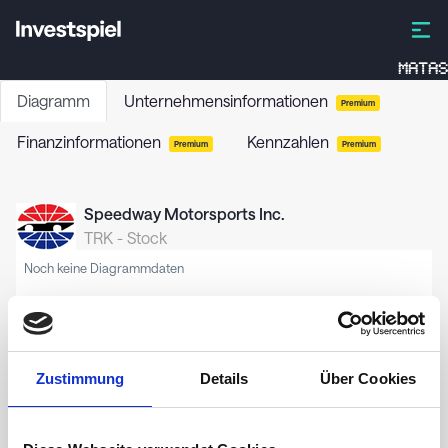
MATAS
Diagramm
Unternehmensinformationen
Premium
Finanzinformationen
Kennzahlen
Premium
Premium
Speedway Motorsports Inc.
TRK
-
Stock
Noch keine Diagrammdaten
Zustimmung
Details
Über Cookies