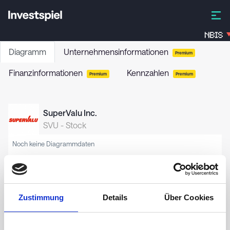
NBIS
Diagramm
Unternehmensinformationen
Premium
Finanzinformationen
Kennzahlen
Premium
Premium
SuperValu Inc.
SVU
-
Stock
Noch keine Diagrammdaten
Zustimmung
Details
Über Cookies