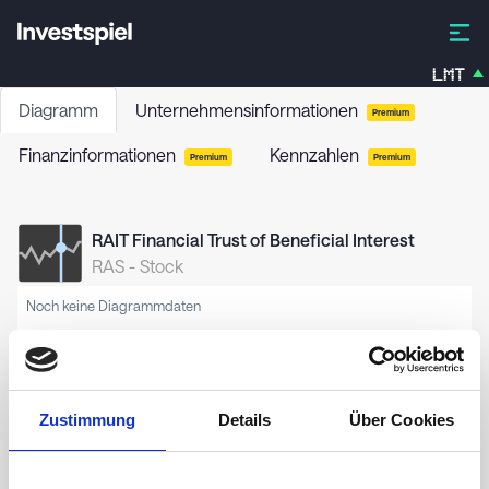
LMT
Diagramm
Unternehmensinformationen
Premium
Finanzinformationen
Kennzahlen
Premium
Premium
RAIT Financial Trust of Beneficial Interest
RAS
-
Stock
Noch keine Diagrammdaten
Zustimmung
Details
Über Cookies