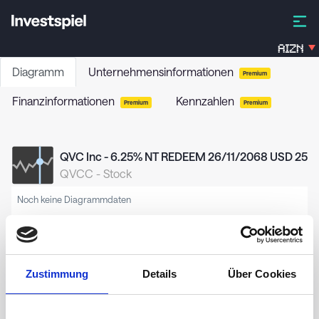
AIZN
Diagramm
Unternehmensinformationen
Premium
Finanzinformationen
Kennzahlen
Premium
Premium
QVC Inc - 6.25% NT REDEEM 26/11/2068 USD 25
QVCC
-
Stock
Noch keine Diagrammdaten
Zustimmung
Details
Über Cookies