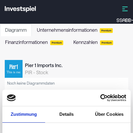
SSABB-
Diagramm
Unternehmensinformationen
Premium
Finanzinformationen
Kennzahlen
Premium
Premium
Pier 1 Imports Inc.
PIR
-
Stock
Noch keine Diagrammdaten
Zustimmung
Details
Über Cookies