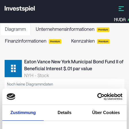
NVDA
Diagramm
Unternehmensinformationen
Premium
Finanzinformationen
Kennzahlen
Premium
Premium
Eaton Vance New York Municipal Bond Fund II of
Beneficial Interest $.01 par value
NYH
-
Stock
Noch keine Diagrammdaten
Zustimmung
Details
Über Cookies