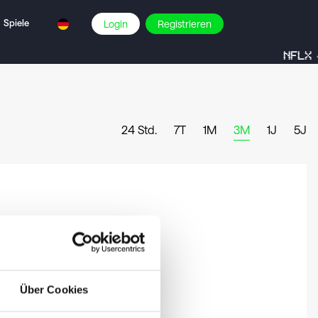
Spiele
Login
Registrieren
NFLX
24 Std.
7T
1M
3M
1J
5J
Über Cookies