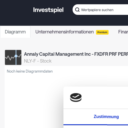
Diagramm
Unternehmensinformationen
Fina
Premium
Annaly Capital Management Inc - FXDFR PRF PERP
NLY-F
-
Stock
Noch keine Diagrammdaten
Zustimmung