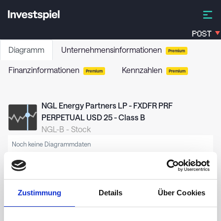
POST
Diagramm
Unternehmensinformationen
Premium
Finanzinformationen
Kennzahlen
Premium
Premium
NGL Energy Partners LP - FXDFR PRF
PERPETUAL USD 25 - Class B
NGL-B
-
Stock
Noch keine Diagrammdaten
Zustimmung
Details
Über Cookies