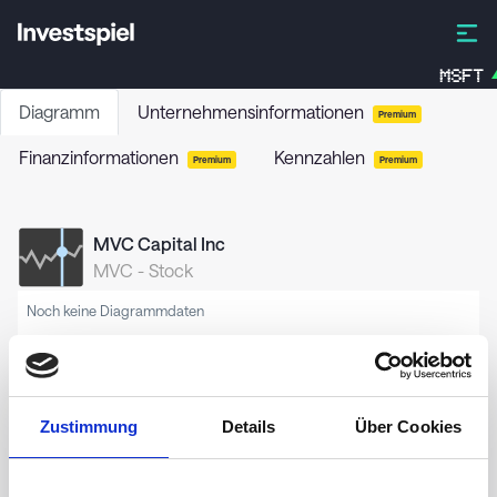
MSFT
Diagramm
Unternehmensinformationen
Premium
Finanzinformationen
Kennzahlen
Premium
Premium
MVC Capital Inc
MVC
-
Stock
Noch keine Diagrammdaten
Zustimmung
Details
Über Cookies