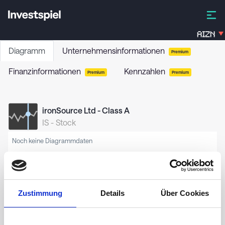
AIZN
Diagramm
Unternehmensinformationen
Premium
Finanzinformationen
Kennzahlen
Premium
Premium
ironSource Ltd - Class A
IS
-
Stock
Noch keine Diagrammdaten
Zustimmung
Details
Über Cookies