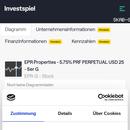
SKAB-S
Diagramm
Unternehmensinformationen
Premium
Finanzinformationen
Kennzahlen
Premium
Premium
EPR Properties - 5.75% PRF PERPETUAL USD 25
- Ser G
EPR-G
-
Stock
Noch keine Diagrammdaten
Zustimmung
Details
Über Cookies