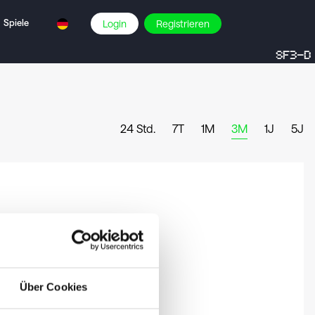
Spiele
Login
Registrieren
SF3-D
24 Std.
7T
1M
3M
1J
5J
Über Cookies