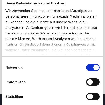
Diese Webseite verwendet Cookies
21,50
Wir verwenden Cookies, um Inhalte und Anzeigen zu
personalisieren, Funktionen für soziale Medien anbieten
21,25
zu können und die Zugriffe auf unsere Website zu
analysieren. Außerdem geben wir Informationen zu Ihrer
21,00
Verwendung unserer Website an unsere Partner für
soziale Medien, Werbung und Analysen weiter. Unsere
8. Mai 2026
24. Juni 2026
6. August 2026
Partner führen diese Informationen möglicherweise mit
24 Std.
7T
1M
3M
1J
5J
weiteren Daten zusammen, die Sie ihnen bereitgestellt
haben oder die sie im Rahmen Ihrer Nutzung der Dienste
gesammelt haben.
Einwilligungsauswahl
Handel
Notwendig
Präferenzen
Statistiken