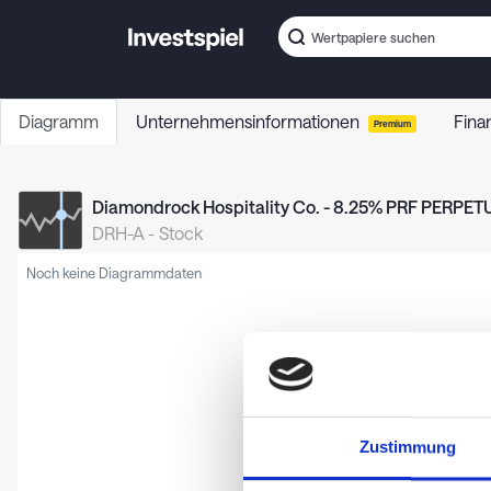
Diagramm
Unternehmensinformationen
Fina
Premium
Diamondrock Hospitality Co. - 8.25% PRF PERPETU
DRH-A
-
Stock
Noch keine Diagrammdaten
Zustimmung