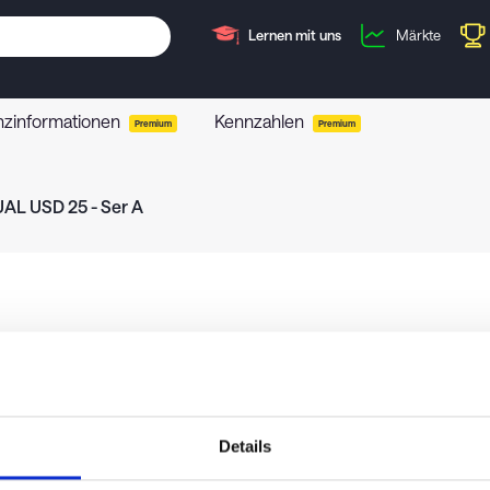
Lernen mit uns
Märkte
nzinformationen
Kennzahlen
Premium
Premium
AL USD 25 - Ser A
Details