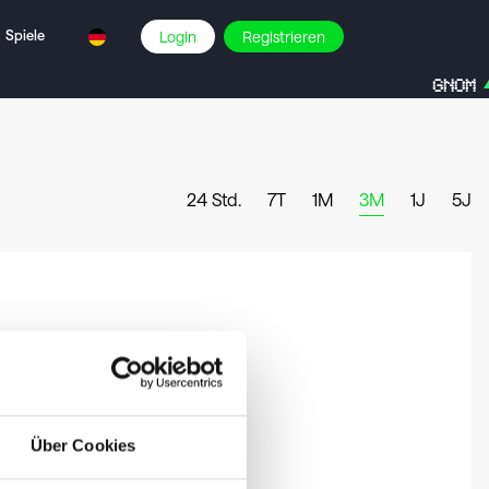
Spiele
Login
Registrieren
GNOM
24 Std.
7T
1M
3M
1J
5J
Über Cookies