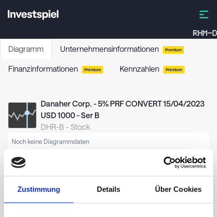
RHM-D
Diagramm
Unternehmensinformationen
Premium
Finanzinformationen
Kennzahlen
Premium
Premium
Danaher Corp. - 5% PRF CONVERT 15/04/2023
USD 1000 - Ser B
DHR-B
-
Stock
Noch keine Diagrammdaten
Zustimmung
Details
Über Cookies