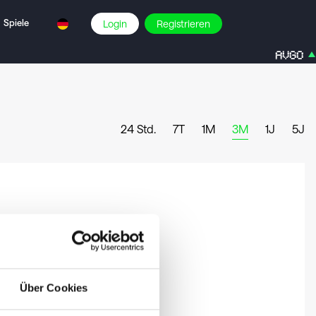
Spiele
Login
Registrieren
AVGO
24 Std.
7T
1M
3M
1J
5J
Über Cookies