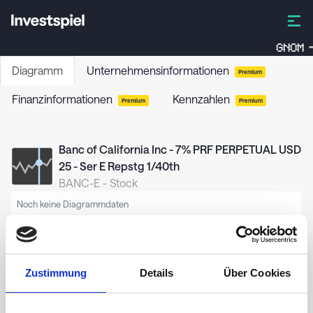
GNOM
Diagramm
Unternehmensinformationen
Premium
Finanzinformationen
Kennzahlen
Premium
Premium
Banc of California Inc - 7% PRF PERPETUAL USD
25 - Ser E Repstg 1/40th
BANC-E
-
Stock
Noch keine Diagrammdaten
Zustimmung
Details
Über Cookies