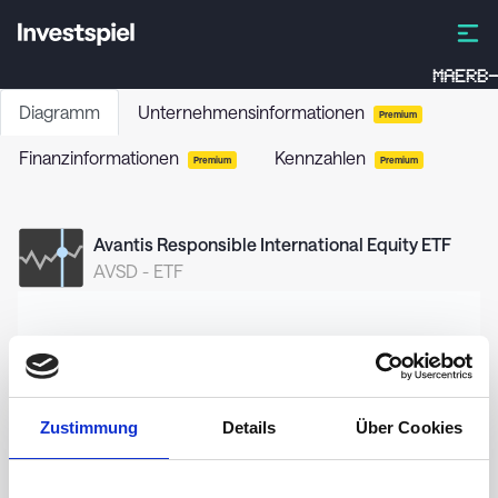
MAERB-
Diagramm
Unternehmensinformationen
Premium
Finanzinformationen
Kennzahlen
Premium
Premium
Avantis Responsible International Equity ETF
AVSD
-
ETF
82,0
Zustimmung
Details
Über Cookies