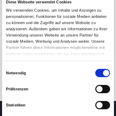
Diese Webseite verwendet Cookies
80,0
Wir verwenden Cookies, um Inhalte und Anzeigen zu
personalisieren, Funktionen für soziale Medien anbieten
zu können und die Zugriffe auf unsere Website zu
78,0
analysieren. Außerdem geben wir Informationen zu Ihrer
Verwendung unserer Website an unsere Partner für
soziale Medien, Werbung und Analysen weiter. Unsere
8. Mai 2026
24. Juni 2026
7. August 2026
Partner führen diese Informationen möglicherweise mit
24 Std.
7T
1M
3M
1J
5J
weiteren Daten zusammen, die Sie ihnen bereitgestellt
haben oder die sie im Rahmen Ihrer Nutzung der Dienste
gesammelt haben.
Einwilligungsauswahl
Handel
Notwendig
Präferenzen
Statistiken