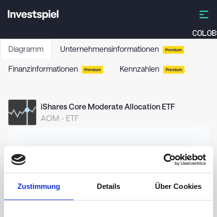
COLOB
Diagramm
Unternehmensinformationen
Premium
Finanzinformationen
Kennzahlen
Premium
Premium
iShares Core Moderate Allocation ETF
AOM
-
ETF
50,00
49,75
Zustimmung
Details
Über Cookies
49,50