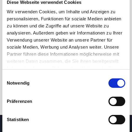
Diese Webseite verwendet Cookies
49,25
Wir verwenden Cookies, um Inhalte und Anzeigen zu
personalisieren, Funktionen für soziale Medien anbieten
49,00
zu können und die Zugriffe auf unsere Website zu
analysieren. Außerdem geben wir Informationen zu Ihrer
48,75
Verwendung unserer Website an unsere Partner für
soziale Medien, Werbung und Analysen weiter. Unsere
7. Mai 2026
23. Juni 2026
6. August 2026
Partner führen diese Informationen möglicherweise mit
24 Std.
7T
1M
3M
1J
5J
weiteren Daten zusammen, die Sie ihnen bereitgestellt
haben oder die sie im Rahmen Ihrer Nutzung der Dienste
gesammelt haben.
Einwilligungsauswahl
Handel
Notwendig
Präferenzen
Statistiken