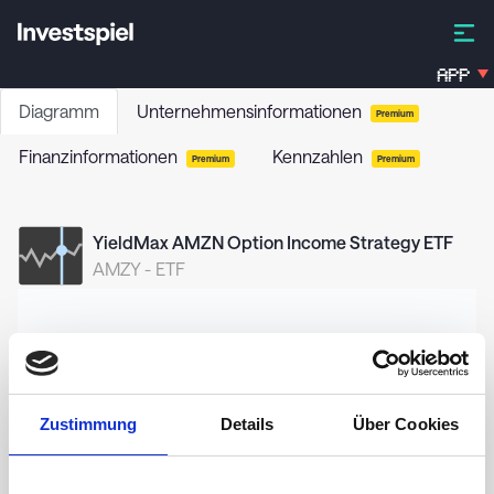
APP
Diagramm
Unternehmensinformationen
Premium
Finanzinformationen
Kennzahlen
Premium
Premium
YieldMax AMZN Option Income Strategy ETF
AMZY
-
ETF
12,50
12,00
Zustimmung
Details
Über Cookies
11,50