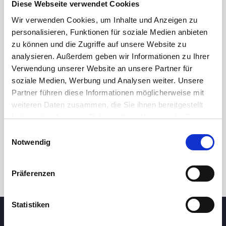
Diese Webseite verwendet Cookies
11,00
Wir verwenden Cookies, um Inhalte und Anzeigen zu
personalisieren, Funktionen für soziale Medien anbieten
10,50
zu können und die Zugriffe auf unsere Website zu
analysieren. Außerdem geben wir Informationen zu Ihrer
10,00
Verwendung unserer Website an unsere Partner für
soziale Medien, Werbung und Analysen weiter. Unsere
11. Mai 2026
25. Juni 2026
7. August 2026
Partner führen diese Informationen möglicherweise mit
24 Std.
7T
1M
3M
1J
5J
weiteren Daten zusammen, die Sie ihnen bereitgestellt
haben oder die sie im Rahmen Ihrer Nutzung der Dienste
gesammelt haben.
Einwilligungsauswahl
Handel
Notwendig
Präferenzen
Statistiken