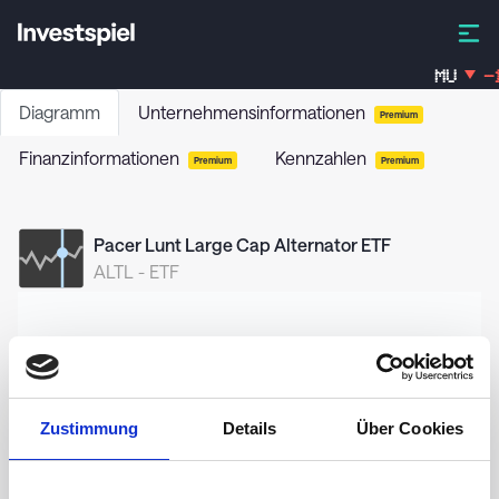
MU
-1
Diagramm
Unternehmensinformationen
Premium
Finanzinformationen
Kennzahlen
Premium
Premium
Pacer Lunt Large Cap Alternator ETF
ALTL
-
ETF
50,0
Zustimmung
Details
Über Cookies
48,0