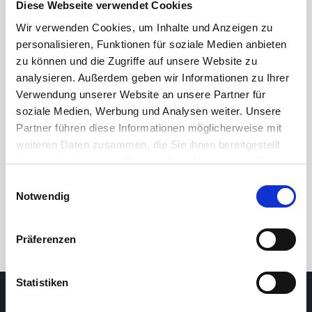
Diese Webseite verwendet Cookies
Wir verwenden Cookies, um Inhalte und Anzeigen zu
46,0
personalisieren, Funktionen für soziale Medien anbieten
zu können und die Zugriffe auf unsere Website zu
analysieren. Außerdem geben wir Informationen zu Ihrer
44,0
Verwendung unserer Website an unsere Partner für
soziale Medien, Werbung und Analysen weiter. Unsere
7. Mai 2026
23. Juni 2026
6. August 2026
Partner führen diese Informationen möglicherweise mit
24 Std.
7T
1M
3M
1J
5J
weiteren Daten zusammen, die Sie ihnen bereitgestellt
haben oder die sie im Rahmen Ihrer Nutzung der Dienste
gesammelt haben.
Einwilligungsauswahl
Handel
Notwendig
Präferenzen
Statistiken