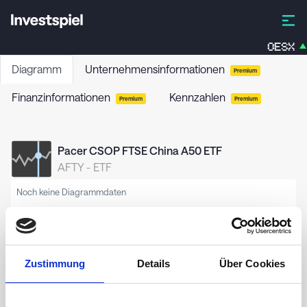
OESX
Diagramm
Unternehmensinformationen
Premium
Finanzinformationen
Kennzahlen
Premium
Premium
Pacer CSOP FTSE China A50 ETF
AFTY
-
ETF
Noch keine Diagrammdaten
Zustimmung
Details
Über Cookies