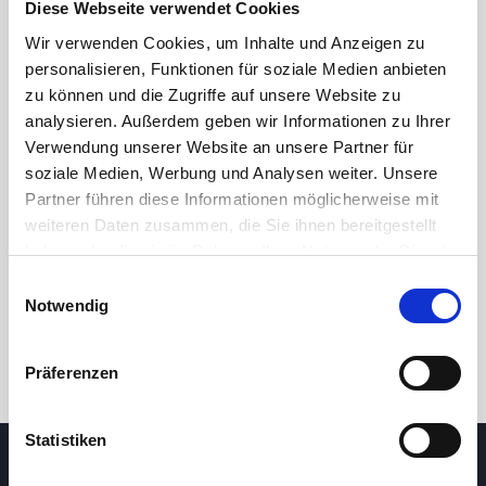
Diese Webseite verwendet Cookies
Wir verwenden Cookies, um Inhalte und Anzeigen zu
personalisieren, Funktionen für soziale Medien anbieten
26,0
zu können und die Zugriffe auf unsere Website zu
analysieren. Außerdem geben wir Informationen zu Ihrer
Verwendung unserer Website an unsere Partner für
25,0
soziale Medien, Werbung und Analysen weiter. Unsere
8. Mai 2026
24. Juni 2026
7. August 2026
Partner führen diese Informationen möglicherweise mit
24 Std.
7T
1M
3M
1J
5J
weiteren Daten zusammen, die Sie ihnen bereitgestellt
haben oder die sie im Rahmen Ihrer Nutzung der Dienste
gesammelt haben.
Einwilligungsauswahl
Handel
Notwendig
Präferenzen
Statistiken