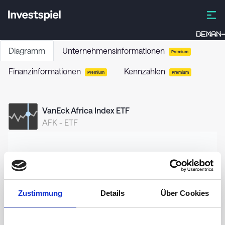
DEMAN-
Diagramm
Unternehmensinformationen
Premium
Finanzinformationen
Kennzahlen
Premium
Premium
VanEck Africa Index ETF
AFK
-
ETF
28,0
Zustimmung
Details
Über Cookies
27,0